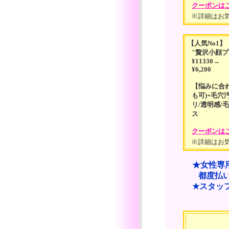
クーポンは
※詳細はお
【人気No1】
"贅沢小顔
¥11330→
¥6,200
【悩みに合
も可)+毛穴
リ/透明感/
ス
クーポンは
※詳細はお
★女性専用
都度払い・個
★スタッフ