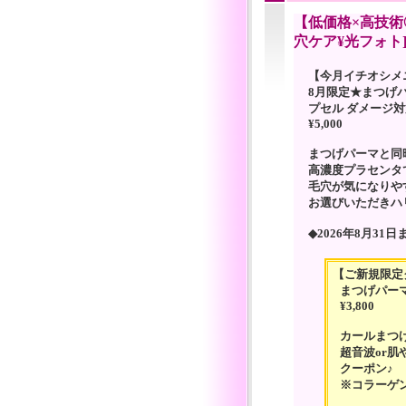
【低価格×高技術◎
穴ケア¥光フォト
【今月イチオシメ
8月限定★まつげ
プセル ダメージ
¥5,000
まつげパーマと同
高濃度プラセンタ
毛穴が気になりや
お選びいただきハ
◆2026年8月31日
【ご新規限定
まつげパーマ
¥3,800
カールまつ
超音波or
クーポン♪
※コラーゲ